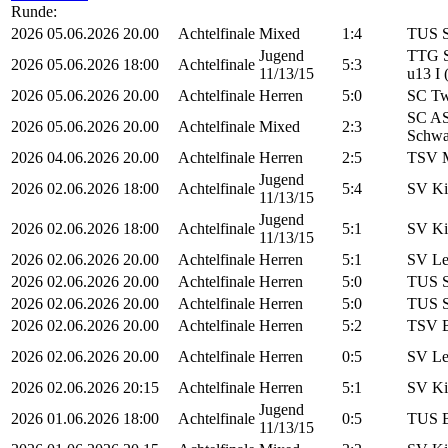
Runde:
2026
05.06.2026
20.00
Achtelfinale
Mixed
1:4
TUS S
Jugend
TTG S
2026
05.06.2026
18:00
Achtelfinale
5:3
11/13/15
u13 I
2026
05.06.2026
20.00
Achtelfinale
Herren
5:0
SC Tw
SC AS
2026
05.06.2026
20.00
Achtelfinale
Mixed
2:3
Schwa
2026
04.06.2026
20.00
Achtelfinale
Herren
2:5
TSV M
Jugend
2026
02.06.2026
18:00
Achtelfinale
5:4
SV Ki
11/13/15
Jugend
2026
02.06.2026
18:00
Achtelfinale
5:1
SV Ki
11/13/15
2026
02.06.2026
20.00
Achtelfinale
Herren
5:1
SV Le
2026
02.06.2026
20.00
Achtelfinale
Herren
5:0
TUS S
2026
02.06.2026
20.00
Achtelfinale
Herren
5:0
TUS S
2026
02.06.2026
20.00
Achtelfinale
Herren
5:2
TSV B
2026
02.06.2026
20.00
Achtelfinale
Herren
0:5
SV Le
2026
02.06.2026
20:15
Achtelfinale
Herren
5:1
SV Ki
Jugend
2026
01.06.2026
18:00
Achtelfinale
0:5
TUS B
11/13/15