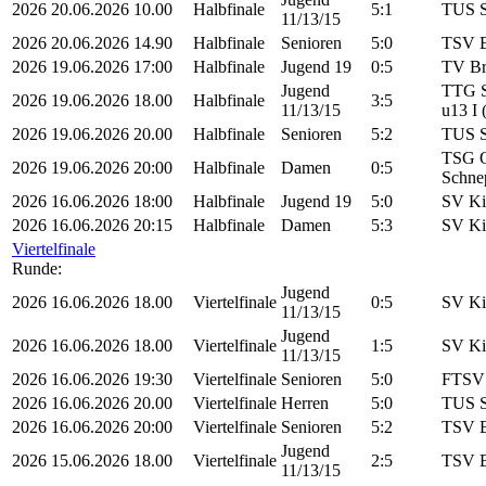
2026
20.06.2026
10.00
Halbfinale
5:1
TUS S
11/13/15
2026
20.06.2026
14.90
Halbfinale
Senioren
5:0
TSV B
2026
19.06.2026
17:00
Halbfinale
Jugend 19
0:5
TV Br
Jugend
TTG S
2026
19.06.2026
18.00
Halbfinale
3:5
11/13/15
u13 I
2026
19.06.2026
20.00
Halbfinale
Senioren
5:2
TUS S
TSG O
2026
19.06.2026
20:00
Halbfinale
Damen
0:5
Schne
2026
16.06.2026
18:00
Halbfinale
Jugend 19
5:0
SV Ki
2026
16.06.2026
20:15
Halbfinale
Damen
5:3
SV Ki
Viertelfinale
Runde:
Jugend
2026
16.06.2026
18.00
Viertelfinale
0:5
SV Ki
11/13/15
Jugend
2026
16.06.2026
18.00
Viertelfinale
1:5
SV Ki
11/13/15
2026
16.06.2026
19:30
Viertelfinale
Senioren
5:0
FTSV 
2026
16.06.2026
20.00
Viertelfinale
Herren
5:0
TUS S
2026
16.06.2026
20:00
Viertelfinale
Senioren
5:2
TSV B
Jugend
2026
15.06.2026
18.00
Viertelfinale
2:5
TSV B
11/13/15