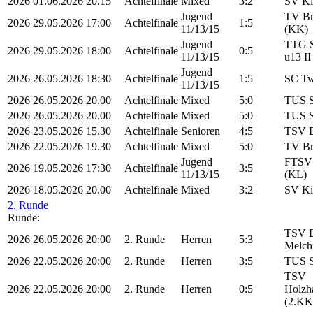
2026
01.06.2026
20.15
Achtelfinale
Mixed
3:2
SV Ki
Jugend
TV Br
2026
29.05.2026
17:00
Achtelfinale
1:5
11/13/15
(KK)
Jugend
TTG S
2026
29.05.2026
18:00
Achtelfinale
0:5
11/13/15
u13 I
Jugend
2026
26.05.2026
18:30
Achtelfinale
1:5
SC Tw
11/13/15
2026
26.05.2026
20.00
Achtelfinale
Mixed
5:0
TUS S
2026
26.05.2026
20.00
Achtelfinale
Mixed
5:0
TUS S
2026
23.05.2026
15.30
Achtelfinale
Senioren
4:5
TSV B
2026
22.05.2026
19.30
Achtelfinale
Mixed
5:0
TV Br
Jugend
FTSV 
2026
19.05.2026
17:30
Achtelfinale
3:5
11/13/15
(KL)
2026
18.05.2026
20.00
Achtelfinale
Mixed
3:2
SV Ki
2. Runde
Runde:
TSV B
2026
26.05.2026
20:00
2. Runde
Herren
5:3
Melch
2026
22.05.2026
20:00
2. Runde
Herren
3:5
TUS S
TSV
2026
22.05.2026
20:00
2. Runde
Herren
0:5
Holzha
(2.KK