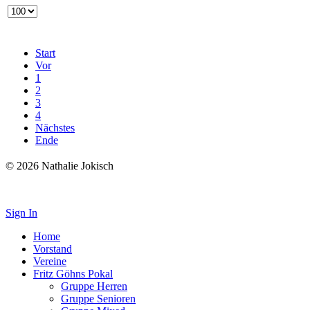
Start
Vor
1
2
3
4
Nächstes
Ende
© 2026 Nathalie Jokisch
Impressum
Sign In
Home
Vorstand
Vereine
Fritz Göhns Pokal
Gruppe Herren
Gruppe Senioren