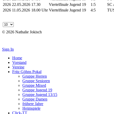
2026
22.05.2026
17.30
Viertelfinale
Jugend 19
1:5
SC 
2026
11.05.2026
18.00 Uhr
Viertelfinale
Jugend 19
4:5
TUS
© 2026 Nathalie Jokisch
Impressum
Sign In
Home
Vorstand
Vereine
Fritz Göhns Pokal
Gruppe Herren
Gruppe Senioren
Gruppe Mixed
Gruppe Jugend 19
Gruppe Jugend 13/15
Gruppe Damen
frühere Jahre
Heimspiele
Click-TT