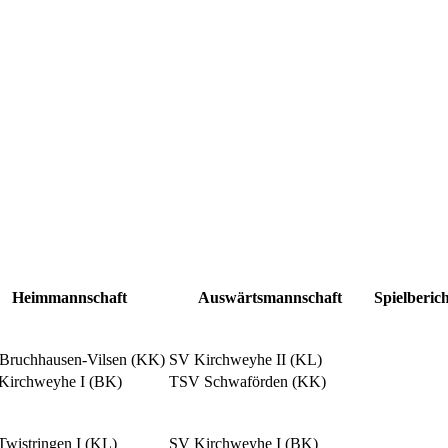
Heimmannschaft
Auswärtsmannschaft
Spielberic
Bruchhausen-Vilsen (KK)
SV Kirchweyhe II (KL)
Kirchweyhe I (BK)
TSV Schwaförden (KK)
Twistringen I (KL)
SV Kirchweyhe I (BK)