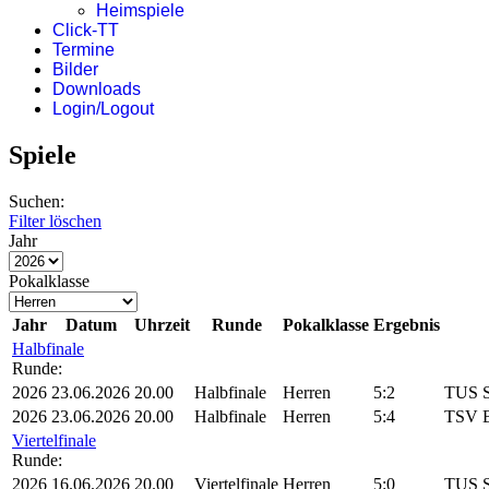
Heimspiele
Click-TT
Termine
Bilder
Downloads
Login/Logout
Spiele
Suchen:
Filter löschen
Jahr
Pokalklasse
Jahr
Datum
Uhrzeit
Runde
Pokalklasse
Ergebnis
Halbfinale
Runde:
2026
23.06.2026
20.00
Halbfinale
Herren
5:2
TUS S
2026
23.06.2026
20.00
Halbfinale
Herren
5:4
TSV B
Viertelfinale
Runde:
2026
16.06.2026
20.00
Viertelfinale
Herren
5:0
TUS S