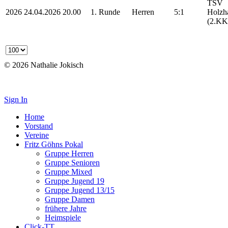
TSV
2026
24.04.2026
20.00
1. Runde
Herren
5:1
Holzha
(2.KK
© 2026 Nathalie Jokisch
Impressum
Sign In
Home
Vorstand
Vereine
Fritz Göhns Pokal
Gruppe Herren
Gruppe Senioren
Gruppe Mixed
Gruppe Jugend 19
Gruppe Jugend 13/15
Gruppe Damen
frühere Jahre
Heimspiele
Click-TT