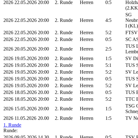
2026
22.05.2026
20:00
2. Runde
Herren
0:5
Holzha
(2.KK
SG
2026
22.05.2026
20:00
2. Runde
Herren
4:5
Neubr
I (KL)
2026
22.05.2026
20:00
2. Runde
Herren
5:2
FTSV 
2026
22.05.2026
20:00
2. Runde
Herren
0:5
SC AS
TUS L
2026
20.05.2026
20:00
2. Runde
Herren
2:5
Lembr
2026
19.05.2026
20:00
2. Runde
Herren
1:5
SV Di
2026
19.05.2026
20:00
2. Runde
Herren
5:1
TUS S
2026
19.05.2026
20:00
2. Runde
Herren
5:2
SV Le
2026
19.05.2026
20:00
2. Runde
Herren
0:5
TUS S
2026
19.05.2026
20:00
2. Runde
Herren
5:2
SV Le
2026
18.05.2026
20.00
2. Runde
Herren
0:5
TUS B
2026
18.05.2026
20:00
2. Runde
Herren
5:2
TTC E
TSG O
2026
15.05.2026
20:00
2. Runde
Herren
1:5
Schne
2026
11.05.2026
20.00
2. Runde
Herren
1:5
TV Ne
1. Runde
Runde:
2026
09.05.2026
14.30
1. Runde
Herren
0:5
TSV B