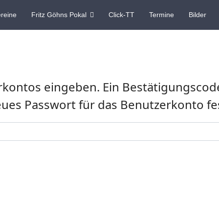
reine
Fritz Göhns Pokal
Click-TT
Termine
Bilder
rkontos eingeben. Ein Bestätigungscode
neues Passwort für das Benutzerkonto f