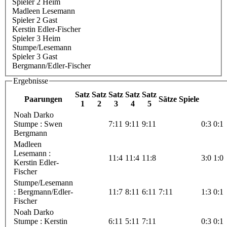
Spieler 2 Heim
Madleen Lesemann
Spieler 2 Gast
Kerstin Edler-Fischer
Spieler 3 Heim
Stumpe/Lesemann
Spieler 3 Gast
Bergmann/Edler-Fischer
Ergebnisse
Satz
Satz
Satz
Satz
Satz
Paarungen
Sätze
Spiele
1
2
3
4
5
Noah Darko
Stumpe : Swen
7:11
9:11
9:11
0:3
0:1
Bergmann
Madleen
Lesemann :
11:4
11:4
11:8
3:0
1:0
Kerstin Edler-
Fischer
Stumpe/Lesemann
: Bergmann/Edler-
11:7
8:11
6:11
7:11
1:3
0:1
Fischer
Noah Darko
Stumpe : Kerstin
6:11
5:11
7:11
0:3
0:1